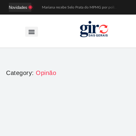
Novidades
Mariana recebe Selo Prata do MPMG por políticas de acesso a creches
Coral Recriavida leva música ao TJMG e participa de atividades sobre direitos da pessoa idosa
Idosos do Recriavida apresentam duas peças no CineTeatro de Mariana na quarta (12)
Imagem de Santa Efigênia recuperada em site de leilões volta a Monsenhor Horta nesta sexta (7)
Desafio Brou reúne mais de 1.100 atletas em Mariana entre 14 e 16 de agosto
Prefeitura e comerciantes discutem turismo e ações para o centro histórico de Mariana
Mariana cadastra neste sábado (8) crianças com diabetes tipo 1 para uso de sensor de glicose
Coro da Osesp leva cinco séculos de música ao Cine Teatro de Mariana
Organização cancela 11ª edição do Sabadinho na Passagem
ACIAM/CDL Mariana participa da realização de fórum estadual de empreendedorismo feminino
Category:
Opinão