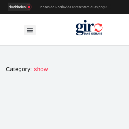
Novidades
Idosos do Recriavida apresentam duas peças no CineTeatro de Mariana na quarta (12)
Imagem de Santa Efigênia recuperada em site de leilões volta a Monsenhor Horta nesta sexta (7)
Desafio Brou reúne mais de 1.100 atletas em Mariana entre 14 e 16 de agosto
Prefeitura e comerciantes discutem turismo e ações para o centro histórico de Mariana
Mariana cadastra neste sábado (8) crianças com diabetes tipo 1 para uso de sensor de glicose
Coro da Osesp leva cinco séculos de música ao Cine Teatro de Mariana
Organização cancela 11ª edição do Sabadinho na Passagem
ACIAM/CDL Mariana participa da realização de fórum estadual de empreendedorismo feminino
Mariana anuncia regras mais rígidas para eventos após homicídios em cavalgada
Sabadinho na Passagem celebra as tradições populares em sua 11ª edição
Category:
show