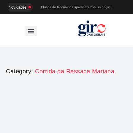
Novidades
Idosos do Recriavida apresentam duas peças no CineTeatro de Mariana na quarta (12)
Imagem de Santa Efigênia recuperada em site de leilões volta a Monsenhor Horta nesta sexta (7)
Desafio Brou reúne mais de 1.100 atletas em Mariana entre 14 e 16 de agosto
Prefeitura e comerciantes discutem turismo e ações para o centro histórico de Mariana
Mariana cadastra neste sábado (8) crianças com diabetes tipo 1 para uso de sensor de glicose
Coro da Osesp leva cinco séculos de música ao Cine Teatro de Mariana
Organização cancela 11ª edição do Sabadinho na Passagem
ACIAM/CDL Mariana participa da realização de fórum estadual de empreendedorismo feminino
Mariana anuncia regras mais rígidas para eventos após homicídios em cavalgada
Sabadinho na Passagem celebra as tradições populares em sua 11ª edição
Category:
Corrida da Ressaca Mariana