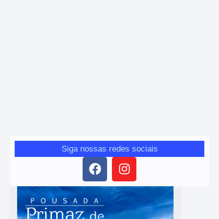
Esporte
Atlético-MG vira e vence clássico contra o Cruzeiro
por 2 a 1 no Mineiro
Giro das Gerais
-
25 de janeiro de 2026
Atlético-MG venceu o Cruzeiro por 2 a 1 na Arena MRV, em
clássico válido pela 5ª rodada do Campeonato Mineiro 2026. Veja
como foi o jogo.
Siga nossas redes sociais