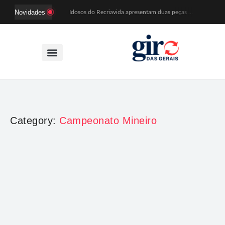
Novidades
Idosos do Recriavida apresentam duas peças no CineTeatro de Mariana na quarta (12)
Imagem de Santa Efigênia recuperada em site de leilões volta a Monsenhor Horta nesta sexta (7)
Desafio Brou reúne mais de 1.100 atletas em Mariana entre 14 e 16 de agosto
Prefeitura e comerciantes discutem turismo e ações para o centro histórico de Mariana
Mariana cadastra neste sábado (8) crianças com diabetes tipo 1 para uso de sensor de glicose
Coro da Osesp leva cinco séculos de música ao Cine Teatro de Mariana
Organização cancela 11ª edição do Sabadinho na Passagem
ACIAM/CDL Mariana participa da realização de fórum estadual de empreendedorismo feminino
Mariana anuncia regras mais rígidas para eventos após homicídios em cavalgada
Sabadinho na Passagem celebra as tradições populares em sua 11ª edição
Category:
Campeonato Mineiro