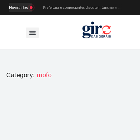
Novidades
Prefeitura e comerciantes discutem turismo e ações para o centro histórico de Mariana
Mariana cadastra neste sábado (8) crianças com diabetes tipo 1 para uso de sensor de glicose
Coro da Osesp leva cinco séculos de música ao Cine Teatro de Mariana
Organização cancela 11ª edição do Sabadinho na Passagem
ACIAM/CDL Mariana participa da realização de fórum estadual de empreendedorismo feminino
Mariana anuncia regras mais rígidas para eventos após homicídios em cavalgada
Sabadinho na Passagem celebra as tradições populares em sua 11ª edição
PSB oficializa candidatura de Duarte Júnior a deputado federal
Paracatu passa a ter atendimento odontológico na própria comunidade
Patrimônio de Mariana ganhará novos registros na Wikipédia durante encontro da Wikimedia Brasil
Category:
mofo