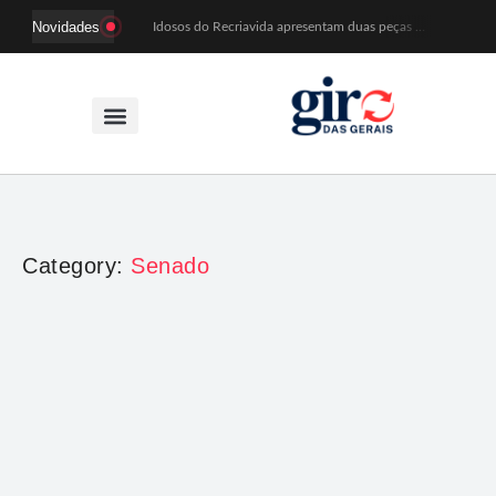
Novidades
Idosos do Recriavida apresentam duas peças no CineTeatro de Mariana na quarta (12)
Imagem de Santa Efigênia recuperada em site de leilões volta a Monsenhor Horta nesta sexta (7)
Desafio Brou reúne mais de 1.100 atletas em Mariana entre 14 e 16 de agosto
Prefeitura e comerciantes discutem turismo e ações para o centro histórico de Mariana
Mariana cadastra neste sábado (8) crianças com diabetes tipo 1 para uso de sensor de glicose
Coro da Osesp leva cinco séculos de música ao Cine Teatro de Mariana
Organização cancela 11ª edição do Sabadinho na Passagem
ACIAM/CDL Mariana participa da realização de fórum estadual de empreendedorismo feminino
Mariana anuncia regras mais rígidas para eventos após homicídios em cavalgada
Sabadinho na Passagem celebra as tradições populares em sua 11ª edição
Category:
Senado
Economia
Senado aprova corte de benefícios fiscais com
taxação de bets e fintechs
Giro das Gerais
-
17 de dezembro de 2025
A aprovação do corte de benefícios fiscais com taxação de