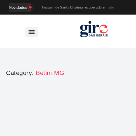
Novidades
Imagem de Santa Efigênia recuperada em site de leilões volta a Monsenhor Horta nesta sexta (7)
Desafio Brou reúne mais de 1.100 atletas em Mariana entre 14 e 16 de agosto
Prefeitura e comerciantes discutem turismo e ações para o centro histórico de Mariana
Mariana cadastra neste sábado (8) crianças com diabetes tipo 1 para uso de sensor de glicose
Coro da Osesp leva cinco séculos de música ao Cine Teatro de Mariana
Organização cancela 11ª edição do Sabadinho na Passagem
ACIAM/CDL Mariana participa da realização de fórum estadual de empreendedorismo feminino
Mariana anuncia regras mais rígidas para eventos após homicídios em cavalgada
Sabadinho na Passagem celebra as tradições populares em sua 11ª edição
PSB oficializa candidatura de Duarte Júnior a deputado federal
Category:
Betim MG