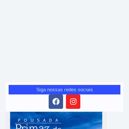
Carros
Novo fiat não será Uno. Vem aí o Novo Argo 2026
Giro das Gerais
-
29 de janeiro de 2026
Fiat confirma o novo Argo para o Brasil em 2026, em substituição
ao modelo atual, com plataforma global e motorização moderna.
Saiba detalhes.
Siga nossas redes sociais