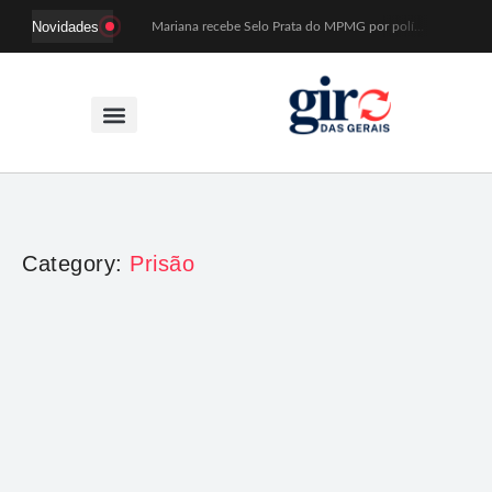
Novidades
Mariana recebe Selo Prata do MPMG por políticas de acesso a creches
Coral Recriavida leva música ao TJMG e participa de atividades sobre direitos da pessoa idosa
Idosos do Recriavida apresentam duas peças no CineTeatro de Mariana na quarta (12)
Imagem de Santa Efigênia recuperada em site de leilões volta a Monsenhor Horta nesta sexta (7)
Desafio Brou reúne mais de 1.100 atletas em Mariana entre 14 e 16 de agosto
Prefeitura e comerciantes discutem turismo e ações para o centro histórico de Mariana
Mariana cadastra neste sábado (8) crianças com diabetes tipo 1 para uso de sensor de glicose
Coro da Osesp leva cinco séculos de música ao Cine Teatro de Mariana
Organização cancela 11ª edição do Sabadinho na Passagem
ACIAM/CDL Mariana participa da realização de fórum estadual de empreendedorismo feminino
Category:
Prisão