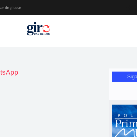
or de glicose
orismo feminino
da Wikimedia Brasil
ival de Inverno
tsApp
Siga
e como se proteger
mo se proteger