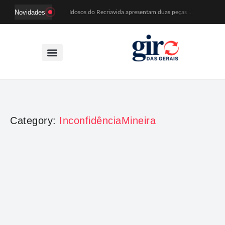
Novidades
Idosos do Recriavida apresentam duas peças no CineTeatro de Mariana na quarta (12)
Imagem de Santa Efigênia recuperada em site de leilões volta a Monsenhor Horta nesta sexta (7)
Desafio Brou reúne mais de 1.100 atletas em Mariana entre 14 e 16 de agosto
Prefeitura e comerciantes discutem turismo e ações para o centro histórico de Mariana
Mariana cadastra neste sábado (8) crianças com diabetes tipo 1 para uso de sensor de glicose
Coro da Osesp leva cinco séculos de música ao Cine Teatro de Mariana
Organização cancela 11ª edição do Sabadinho na Passagem
ACIAM/CDL Mariana participa da realização de fórum estadual de empreendedorismo feminino
Mariana anuncia regras mais rígidas para eventos após homicídios em cavalgada
Sabadinho na Passagem celebra as tradições populares em sua 11ª edição
Category:
InconfidênciaMineira