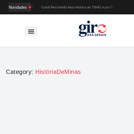
Novidades
Coral Recriavida leva música ao TJMG e participa de atividades sobre direitos da pessoa idosa
Idosos do Recriavida apresentam duas peças no CineTeatro de Mariana na quarta (12)
Imagem de Santa Efigênia recuperada em site de leilões volta a Monsenhor Horta nesta sexta (7)
Desafio Brou reúne mais de 1.100 atletas em Mariana entre 14 e 16 de agosto
Prefeitura e comerciantes discutem turismo e ações para o centro histórico de Mariana
Mariana cadastra neste sábado (8) crianças com diabetes tipo 1 para uso de sensor de glicose
Coro da Osesp leva cinco séculos de música ao Cine Teatro de Mariana
Organização cancela 11ª edição do Sabadinho na Passagem
ACIAM/CDL Mariana participa da realização de fórum estadual de empreendedorismo feminino
Mariana anuncia regras mais rígidas para eventos após homicídios em cavalgada
Category:
HistóriaDeMinas