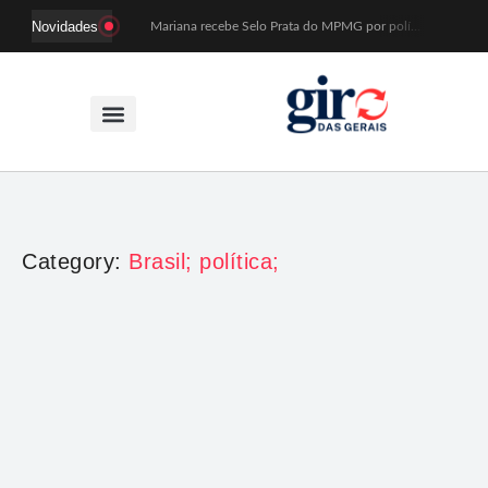
Novidades
Mariana recebe Selo Prata do MPMG por políticas de acesso a creches
Coral Recriavida leva música ao TJMG e participa de atividades sobre direitos da pessoa idosa
Idosos do Recriavida apresentam duas peças no CineTeatro de Mariana na quarta (12)
Imagem de Santa Efigênia recuperada em site de leilões volta a Monsenhor Horta nesta sexta (7)
Desafio Brou reúne mais de 1.100 atletas em Mariana entre 14 e 16 de agosto
Prefeitura e comerciantes discutem turismo e ações para o centro histórico de Mariana
Mariana cadastra neste sábado (8) crianças com diabetes tipo 1 para uso de sensor de glicose
Coro da Osesp leva cinco séculos de música ao Cine Teatro de Mariana
Organização cancela 11ª edição do Sabadinho na Passagem
ACIAM/CDL Mariana participa da realização de fórum estadual de empreendedorismo feminino
Category:
Brasil; política;
Casa
,
Política
Reforma Casa Brasil: saiba quem pode participar.
Giro das Gerais
-
7 de dezembro de 2025
Linha de crédito oferece até R$ 30 mil para reformas com juros a
partir de 1,17% ao mês.