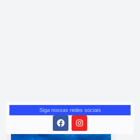
Tecnologia
NOVOS TEMPOS NOS CONSOLES – PS5 digital
já é mais barato que Xbox Series S no Brasil
Giro das Gerais
-
25 de novembro de 2025
Durante a Black Friday, o PS5 digital foi encontrado por cerca de
R$ 2.700, enquanto o Xbox Series S segue na faixa de R$ 3.000.
Siga nossas redes sociais