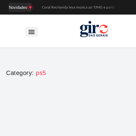
Novidades
Coral Recriavida leva música ao TJMG e participa de atividades sobre direitos da pessoa idosa
Idosos do Recriavida apresentam duas peças no CineTeatro de Mariana na quarta (12)
Imagem de Santa Efigênia recuperada em site de leilões volta a Monsenhor Horta nesta sexta (7)
Desafio Brou reúne mais de 1.100 atletas em Mariana entre 14 e 16 de agosto
Prefeitura e comerciantes discutem turismo e ações para o centro histórico de Mariana
Mariana cadastra neste sábado (8) crianças com diabetes tipo 1 para uso de sensor de glicose
Coro da Osesp leva cinco séculos de música ao Cine Teatro de Mariana
Organização cancela 11ª edição do Sabadinho na Passagem
ACIAM/CDL Mariana participa da realização de fórum estadual de empreendedorismo feminino
Mariana anuncia regras mais rígidas para eventos após homicídios em cavalgada
Category:
ps5