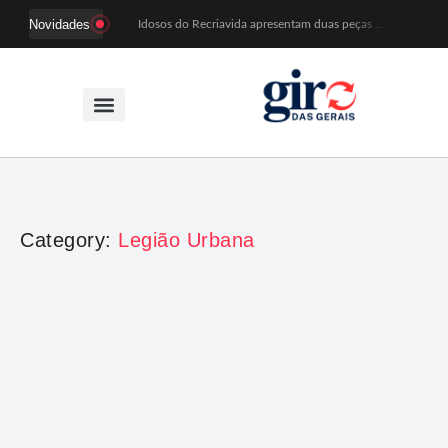
Novidades
Idosos do Recriavida apresentam duas peças no CineTeatro de Mariana na quarta (12)
Imagem de Santa Efigênia recuperada em site de leilões volta a Monsenhor Horta nesta sexta (7)
Desafio Brou reúne mais de 1.100 atletas em Mariana entre 14 e 16 de agosto
Prefeitura e comerciantes discutem turismo e ações para o centro histórico de Mariana
Mariana cadastra neste sábado (8) crianças com diabetes tipo 1 para uso de sensor de glicose
Coro da Osesp leva cinco séculos de música ao Cine Teatro de Mariana
Organização cancela 11ª edição do Sabadinho na Passagem
ACIAM/CDL Mariana participa da realização de fórum estadual de empreendedorismo feminino
Mariana anuncia regras mais rígidas para eventos após homicídios em cavalgada
Sabadinho na Passagem celebra as tradições populares em sua 11ª edição
Category:
Legião Urbana