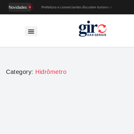
Novidades
Prefeitura e comerciantes discutem turismo e ações para o centro histórico de Mariana
Mariana cadastra neste sábado (8) crianças com diabetes tipo 1 para uso de sensor de glicose
Coro da Osesp leva cinco séculos de música ao Cine Teatro de Mariana
Organização cancela 11ª edição do Sabadinho na Passagem
ACIAM/CDL Mariana participa da realização de fórum estadual de empreendedorismo feminino
Mariana anuncia regras mais rígidas para eventos após homicídios em cavalgada
Sabadinho na Passagem celebra as tradições populares em sua 11ª edição
PSB oficializa candidatura de Duarte Júnior a deputado federal
Paracatu passa a ter atendimento odontológico na própria comunidade
Patrimônio de Mariana ganhará novos registros na Wikipédia durante encontro da Wikimedia Brasil
Category:
Hidrômetro
Mariana
,
Regional
Novas políticas de tarifas no SAAE Mariana
Giro das Gerais
-
25 de novembro de 2025
A Agência Reguladora Intermunicipal dos Serviços de Saneamento
de Minas Gerais (ARIS-MG) realizou, na quinta-feira 13 de