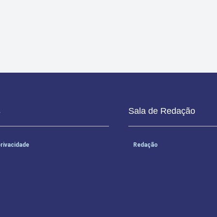
 14 anos a partir de 26 de janeiro.
s
Sala de Redação
privacidade
Redação