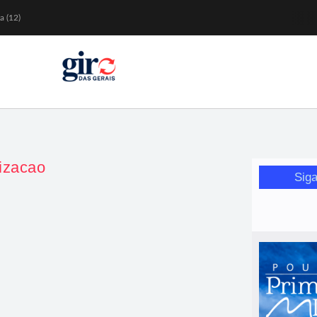
a (12)
 nesta sexta (7)
Mariana
or de glicose
orismo feminino
izacao
Siga