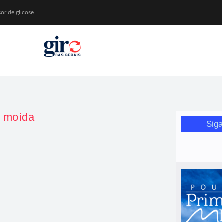
or de glicose
orismo feminino
da Wikimedia Brasil
ival de Inverno
e moída
Siga
arata que vira estrela do almoço
endem: barata, fácil de fazer e com resultado de