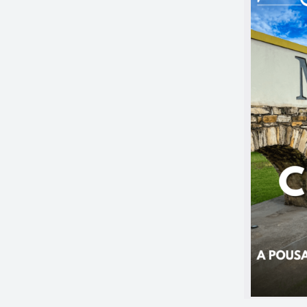
heio de sabor — sem complicação.