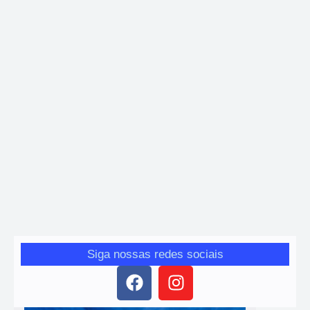
Mariana
Mariana inicia construção de nova creche no bairro
Cabanas
Giro das Gerais
-
14 de janeiro de 2026
Obra de mais de R$ 5 milhões promete ampliar vagas e reduzir fila
de espera por educação infantil na cidade.
Siga nossas redes sociais