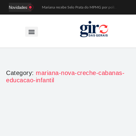
Novidades
Mariana recebe Selo Prata do MPMG por políticas de acesso a creches
Coral Recriavida leva música ao TJMG e participa de atividades sobre direitos da pessoa idosa
Idosos do Recriavida apresentam duas peças no CineTeatro de Mariana na quarta (12)
Imagem de Santa Efigênia recuperada em site de leilões volta a Monsenhor Horta nesta sexta (7)
Desafio Brou reúne mais de 1.100 atletas em Mariana entre 14 e 16 de agosto
Prefeitura e comerciantes discutem turismo e ações para o centro histórico de Mariana
Mariana cadastra neste sábado (8) crianças com diabetes tipo 1 para uso de sensor de glicose
Coro da Osesp leva cinco séculos de música ao Cine Teatro de Mariana
Organização cancela 11ª edição do Sabadinho na Passagem
ACIAM/CDL Mariana participa da realização de fórum estadual de empreendedorismo feminino
Category:
mariana-nova-creche-cabanas-
educacao-infantil