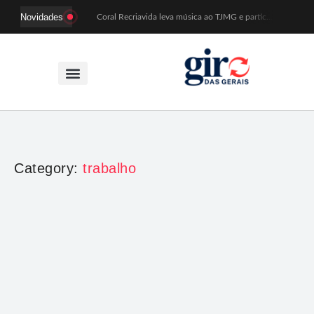
Novidades
Coral Recriavida leva música ao TJMG e participa de atividades sobre direitos da pessoa idosa
Idosos do Recriavida apresentam duas peças no CineTeatro de Mariana na quarta (12)
Imagem de Santa Efigênia recuperada em site de leilões volta a Monsenhor Horta nesta sexta (7)
Desafio Brou reúne mais de 1.100 atletas em Mariana entre 14 e 16 de agosto
Prefeitura e comerciantes discutem turismo e ações para o centro histórico de Mariana
Mariana cadastra neste sábado (8) crianças com diabetes tipo 1 para uso de sensor de glicose
Coro da Osesp leva cinco séculos de música ao Cine Teatro de Mariana
Organização cancela 11ª edição do Sabadinho na Passagem
ACIAM/CDL Mariana participa da realização de fórum estadual de empreendedorismo feminino
Mariana anuncia regras mais rígidas para eventos após homicídios em cavalgada
Category:
trabalho