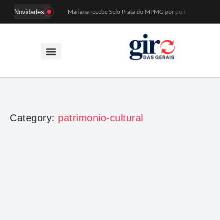
Novidades
Mariana recebe Selo Prata do MPMG por políticas de acesso a creches
Coral Recriavida leva música ao TJMG e participa de atividades sobre direitos da pessoa idosa
Idosos do Recriavida apresentam duas peças no CineTeatro de Mariana na quarta (12)
Imagem de Santa Efigênia recuperada em site de leilões volta a Monsenhor Horta nesta sexta (7)
Desafio Brou reúne mais de 1.100 atletas em Mariana entre 14 e 16 de agosto
Prefeitura e comerciantes discutem turismo e ações para o centro histórico de Mariana
Mariana cadastra neste sábado (8) crianças com diabetes tipo 1 para uso de sensor de glicose
Coro da Osesp leva cinco séculos de música ao Cine Teatro de Mariana
Organização cancela 11ª edição do Sabadinho na Passagem
ACIAM/CDL Mariana participa da realização de fórum estadual de empreendedorismo feminino
Category:
patrimonio-cultural