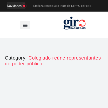
Novidades
Mariana recebe Selo Prata do MPMG por políticas de acesso a creches
Coral Recriavida leva música ao TJMG e participa de atividades sobre direitos da pessoa idosa
Idosos do Recriavida apresentam duas peças no CineTeatro de Mariana na quarta (12)
Imagem de Santa Efigênia recuperada em site de leilões volta a Monsenhor Horta nesta sexta (7)
Desafio Brou reúne mais de 1.100 atletas em Mariana entre 14 e 16 de agosto
Prefeitura e comerciantes discutem turismo e ações para o centro histórico de Mariana
Mariana cadastra neste sábado (8) crianças com diabetes tipo 1 para uso de sensor de glicose
Coro da Osesp leva cinco séculos de música ao Cine Teatro de Mariana
Organização cancela 11ª edição do Sabadinho na Passagem
ACIAM/CDL Mariana participa da realização de fórum estadual de empreendedorismo feminino
Category:
Colegiado reúne representantes
do poder público