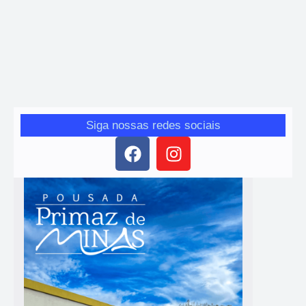
Econômica e Inovação
Geize
-
9 de março de 2026
Colegiado reúne representantes do poder público, setor produtivo
e sociedade civil para discutir estratégias de desenvolvimento
econômico no município
Siga nossas redes sociais