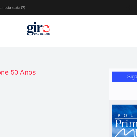
 nesta sexta (7)
Mariana
or de glicose
orismo feminino
ione 50 Anos
Siga