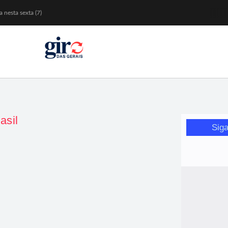
 nesta sexta (7)
Mariana
or de glicose
orismo feminino
asil
Siga