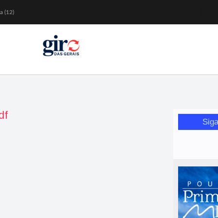
a (12)
 nesta sexta (7)
Mariana
or de glicose
orismo feminino
df
Siga