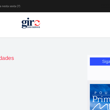
 nesta sexta (7)
Mariana
or de glicose
orismo feminino
idades
Siga