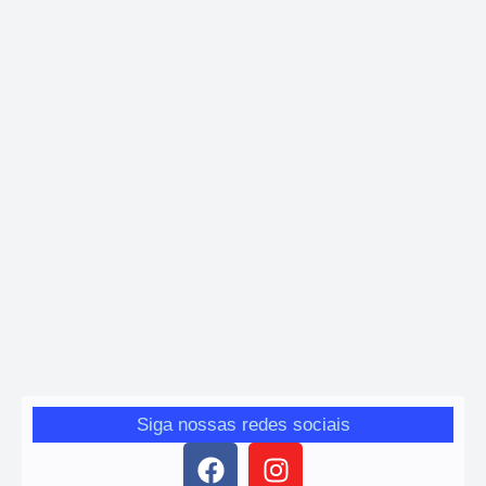
Corrida
,
Esporte
41ª Corrida da Ressaca – Depois da folia, agora é
correr. Veja dicas e o percurso.
Giro das Gerais
-
18 de fevereiro de 2026
A tradicional Corrida da Ressaca de Mariana chega à sua 41ª
edição, consolidando-se como um dos eventos esportivos mais
antigos e simbólicos do calendário local. A prova acontece no mês
de fevereiro, logo após o período de Carnaval, mantendo...
Siga nossas redes sociais