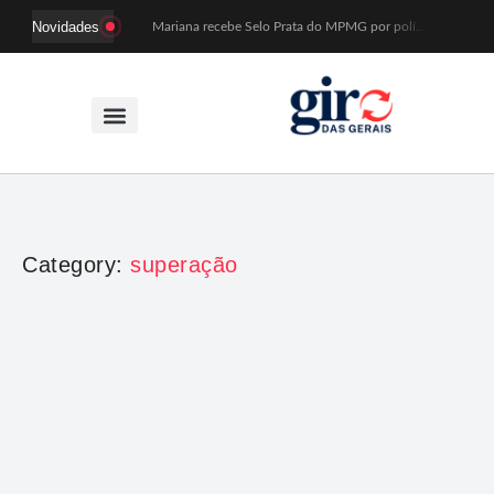
Novidades
Mariana recebe Selo Prata do MPMG por políticas de acesso a creches
Coral Recriavida leva música ao TJMG e participa de atividades sobre direitos da pessoa idosa
Idosos do Recriavida apresentam duas peças no CineTeatro de Mariana na quarta (12)
Imagem de Santa Efigênia recuperada em site de leilões volta a Monsenhor Horta nesta sexta (7)
Desafio Brou reúne mais de 1.100 atletas em Mariana entre 14 e 16 de agosto
Prefeitura e comerciantes discutem turismo e ações para o centro histórico de Mariana
Mariana cadastra neste sábado (8) crianças com diabetes tipo 1 para uso de sensor de glicose
Coro da Osesp leva cinco séculos de música ao Cine Teatro de Mariana
Organização cancela 11ª edição do Sabadinho na Passagem
ACIAM/CDL Mariana participa da realização de fórum estadual de empreendedorismo feminino
Category:
superação