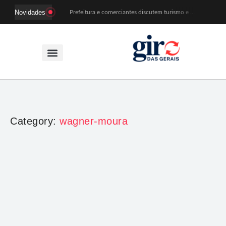
Novidades
Prefeitura e comerciantes discutem turismo e ações para o centro histórico de Mariana
Mariana cadastra neste sábado (8) crianças com diabetes tipo 1 para uso de sensor de glicose
Coro da Osesp leva cinco séculos de música ao Cine Teatro de Mariana
Organização cancela 11ª edição do Sabadinho na Passagem
ACIAM/CDL Mariana participa da realização de fórum estadual de empreendedorismo feminino
Mariana anuncia regras mais rígidas para eventos após homicídios em cavalgada
Sabadinho na Passagem celebra as tradições populares em sua 11ª edição
PSB oficializa candidatura de Duarte Júnior a deputado federal
Paracatu passa a ter atendimento odontológico na própria comunidade
Patrimônio de Mariana ganhará novos registros na Wikipédia durante encontro da Wikimedia Brasil
Category:
wagner-moura