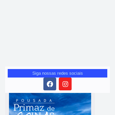
Brasil
,
Cultura
Brasil bate recorde histórico e chega a cinco
indicações ao Oscar 2026
Giro das Gerais
-
23 de janeiro de 2026
O cinema brasileiro alcançou em 2026 o maior número de
indicações de sua história ao Oscar. Ao todo, o país aparece em
cinco categorias, superando…
Siga nossas redes sociais