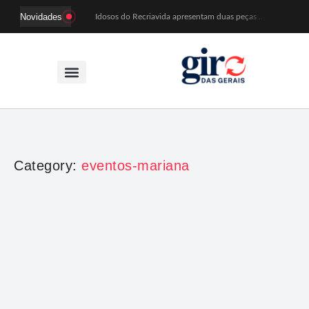
Novidades
Idosos do Recriavida apresentam duas peças no CineTeatro de Mariana na quarta (12)
Imagem de Santa Efigênia recuperada em site de leilões volta a Monsenhor Horta nesta sexta (7)
Desafio Brou reúne mais de 1.100 atletas em Mariana entre 14 e 16 de agosto
Prefeitura e comerciantes discutem turismo e ações para o centro histórico de Mariana
Mariana cadastra neste sábado (8) crianças com diabetes tipo 1 para uso de sensor de glicose
Coro da Osesp leva cinco séculos de música ao Cine Teatro de Mariana
Organização cancela 11ª edição do Sabadinho na Passagem
ACIAM/CDL Mariana participa da realização de fórum estadual de empreendedorismo feminino
Mariana anuncia regras mais rígidas para eventos após homicídios em cavalgada
Sabadinho na Passagem celebra as tradições populares em sua 11ª edição
Category:
eventos-mariana