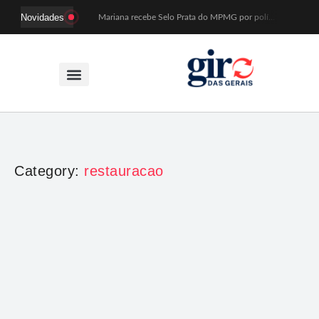
Novidades
Mariana recebe Selo Prata do MPMG por políticas de acesso a creches
Coral Recriavida leva música ao TJMG e participa de atividades sobre direitos da pessoa idosa
Idosos do Recriavida apresentam duas peças no CineTeatro de Mariana na quarta (12)
Imagem de Santa Efigênia recuperada em site de leilões volta a Monsenhor Horta nesta sexta (7)
Desafio Brou reúne mais de 1.100 atletas em Mariana entre 14 e 16 de agosto
Prefeitura e comerciantes discutem turismo e ações para o centro histórico de Mariana
Mariana cadastra neste sábado (8) crianças com diabetes tipo 1 para uso de sensor de glicose
Coro da Osesp leva cinco séculos de música ao Cine Teatro de Mariana
Organização cancela 11ª edição do Sabadinho na Passagem
ACIAM/CDL Mariana participa da realização de fórum estadual de empreendedorismo feminino
Category:
restauracao