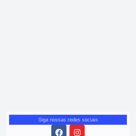
Esporte
,
Futebol
Brasil conhece sua chave para a Copa
Giro das Gerais
-
6 de dezembro de 2025
Brasil está no Grupo C da Copa 2026 ao lado de Marrocos,
Escócia e Haiti. Veja análise dos adversários e possíveis cenários.
Siga nossas redes sociais