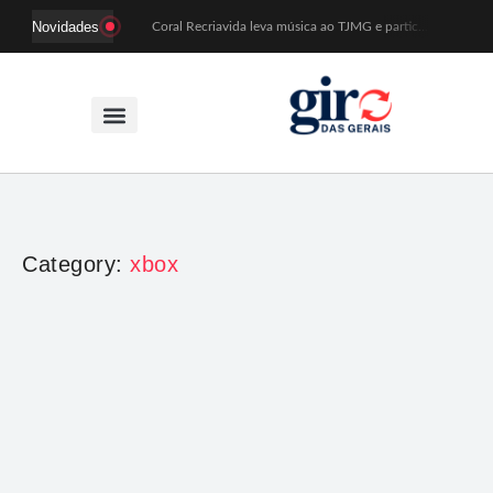
Novidades
Coral Recriavida leva música ao TJMG e participa de atividades sobre direitos da pessoa idosa
Idosos do Recriavida apresentam duas peças no CineTeatro de Mariana na quarta (12)
Imagem de Santa Efigênia recuperada em site de leilões volta a Monsenhor Horta nesta sexta (7)
Desafio Brou reúne mais de 1.100 atletas em Mariana entre 14 e 16 de agosto
Prefeitura e comerciantes discutem turismo e ações para o centro histórico de Mariana
Mariana cadastra neste sábado (8) crianças com diabetes tipo 1 para uso de sensor de glicose
Coro da Osesp leva cinco séculos de música ao Cine Teatro de Mariana
Organização cancela 11ª edição do Sabadinho na Passagem
ACIAM/CDL Mariana participa da realização de fórum estadual de empreendedorismo feminino
Mariana anuncia regras mais rígidas para eventos após homicídios em cavalgada
Category:
xbox