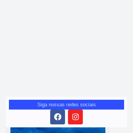
Tecnologia
NOVOS TEMPOS NOS CONSOLES – PS5 digital
já é mais barato que Xbox Series S no Brasil
Giro das Gerais
-
25 de novembro de 2025
Durante a Black Friday, o PS5 digital foi encontrado por cerca de
R$ 2.700, enquanto o Xbox Series S segue na faixa de R$ 3.000.
Siga nossas redes sociais