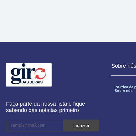
Cruzeiro vence São Paulo por 2 a 1 no Pacaembu e conquista a C
Sobre nó
Política de 
Sobre nós
Faça parte da nossa lista e fique
sabendo das notícias primeiro
Increver