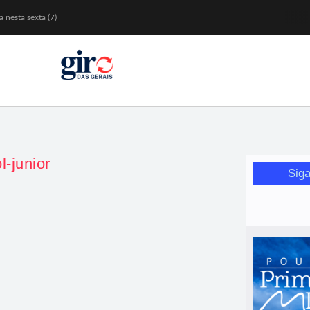
 nesta sexta (7)
Mariana
or de glicose
orismo feminino
l-junior
Siga