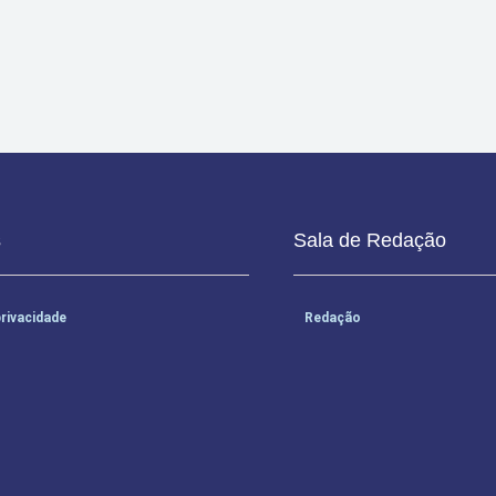
opa São Paulo de Futebol Júnior de 2026.
s
Sala de Redação
privacidade
Redação