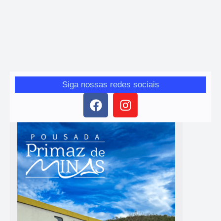
Após alagamentos, Mariana mantém alerta e
monitora risco de novas chuvas
Giro das Gerais
-
25 de janeiro de 2026
Após alagamentos, Mariana segue em alerta com previsão de
novas chuvas; Defesa Civil monitora áreas de risco.
Siga nossas redes sociais