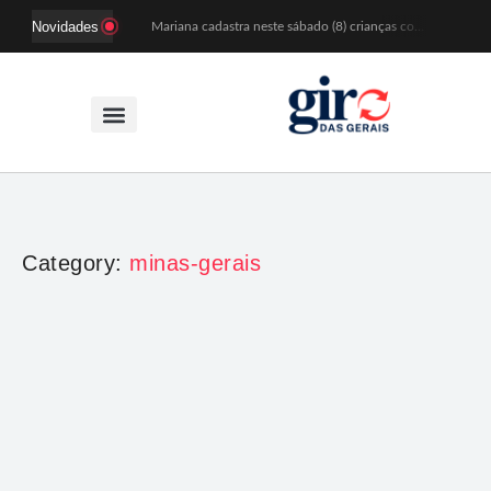
Novidades
Mariana cadastra neste sábado (8) crianças com diabetes tipo 1 para uso de sensor de glicose
Coro da Osesp leva cinco séculos de música ao Cine Teatro de Mariana
Organização cancela 11ª edição do Sabadinho na Passagem
ACIAM/CDL Mariana participa da realização de fórum estadual de empreendedorismo feminino
Mariana anuncia regras mais rígidas para eventos após homicídios em cavalgada
Sabadinho na Passagem celebra as tradições populares em sua 11ª edição
PSB oficializa candidatura de Duarte Júnior a deputado federal
Paracatu passa a ter atendimento odontológico na própria comunidade
Patrimônio de Mariana ganhará novos registros na Wikipédia durante encontro da Wikimedia Brasil
Estação das Histórias leva memória e tradição às ruas de Mariana durante o Festival de Inverno
Category:
minas-gerais