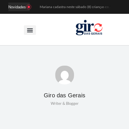
Novidades
Mariana cadastra neste sábado (8) crianças com diabetes tipo 1 para uso de sensor de glicose
Coro da Osesp leva cinco séculos de música ao Cine Teatro de Mariana
Organização cancela 11ª edição do Sabadinho na Passagem
ACIAM/CDL Mariana participa da realização de fórum estadual de empreendedorismo feminino
Mariana anuncia regras mais rígidas para eventos após homicídios em cavalgada
Sabadinho na Passagem celebra as tradições populares em sua 11ª edição
PSB oficializa candidatura de Duarte Júnior a deputado federal
Paracatu passa a ter atendimento odontológico na própria comunidade
Patrimônio de Mariana ganhará novos registros na Wikipédia durante encontro da Wikimedia Brasil
Estação das Histórias leva memória e tradição às ruas de Mariana durante o Festival de Inverno
Giro das Gerais
Writer & Blogger