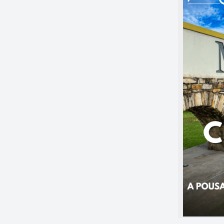
lução possível
tinta Coral Renova Teto Banheiro e Cozinha como