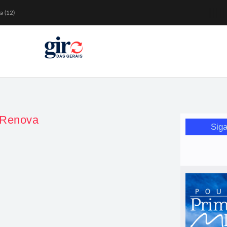
a (12)
 nesta sexta (7)
Mariana
or de glicose
orismo feminino
 Renova
Siga