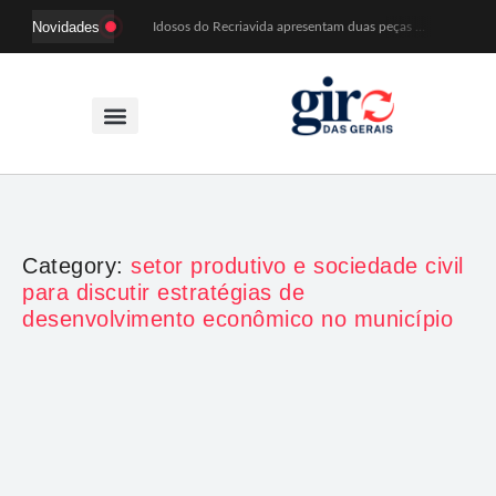
Novidades
Idosos do Recriavida apresentam duas peças no CineTeatro de Mariana na quarta (12)
Imagem de Santa Efigênia recuperada em site de leilões volta a Monsenhor Horta nesta sexta (7)
Desafio Brou reúne mais de 1.100 atletas em Mariana entre 14 e 16 de agosto
Prefeitura e comerciantes discutem turismo e ações para o centro histórico de Mariana
Mariana cadastra neste sábado (8) crianças com diabetes tipo 1 para uso de sensor de glicose
Coro da Osesp leva cinco séculos de música ao Cine Teatro de Mariana
Organização cancela 11ª edição do Sabadinho na Passagem
ACIAM/CDL Mariana participa da realização de fórum estadual de empreendedorismo feminino
Mariana anuncia regras mais rígidas para eventos após homicídios em cavalgada
Sabadinho na Passagem celebra as tradições populares em sua 11ª edição
Category:
setor produtivo e sociedade civil
para discutir estratégias de
desenvolvimento econômico no município