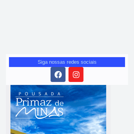
Mariana instala Conselho de Diversificação
Econômica e Inovação
Geize
-
9 de março de 2026
Colegiado reúne representantes do poder público, setor produtivo
e sociedade civil para discutir estratégias de desenvolvimento
econômico no município
Siga nossas redes sociais