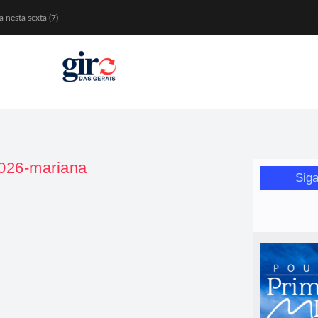
 nesta sexta (7)
Mariana
or de glicose
orismo feminino
2026-mariana
Siga