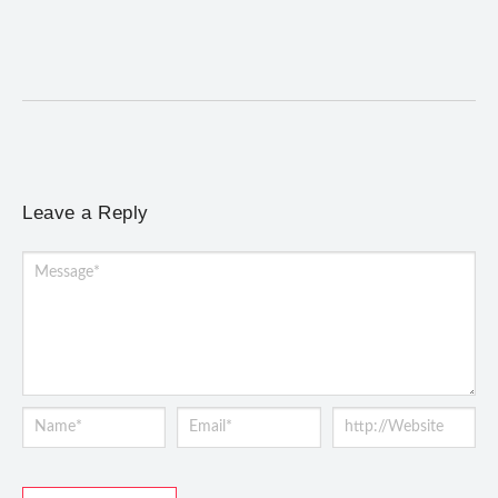
5 de agosto de 2026
/
No Comments
Concerto gratuito neste sábado (8) reúne obras europeias e
brasileiras, de Giovanni Gabrieli a Dorival Caymmi
Leave a Reply