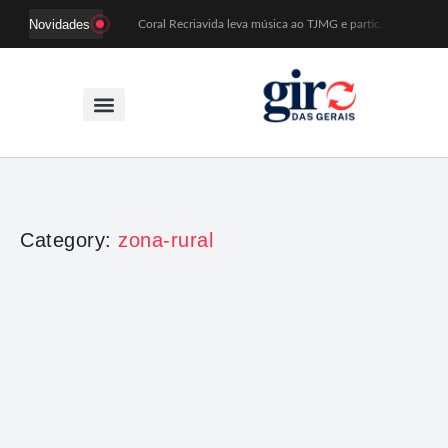
Novidades
Coral Recriavida leva música ao TJMG e participa de atividades sobre direitos da pessoa idosa
Idosos do Recriavida apresentam duas peças no CineTeatro de Mariana na quarta (12)
Imagem de Santa Efigênia recuperada em site de leilões volta a Monsenhor Horta nesta sexta (7)
Desafio Brou reúne mais de 1.100 atletas em Mariana entre 14 e 16 de agosto
Prefeitura e comerciantes discutem turismo e ações para o centro histórico de Mariana
Mariana cadastra neste sábado (8) crianças com diabetes tipo 1 para uso de sensor de glicose
Coro da Osesp leva cinco séculos de música ao Cine Teatro de Mariana
Organização cancela 11ª edição do Sabadinho na Passagem
ACIAM/CDL Mariana participa da realização de fórum estadual de empreendedorismo feminino
Mariana anuncia regras mais rígidas para eventos após homicídios em cavalgada
Category:
zona-rural