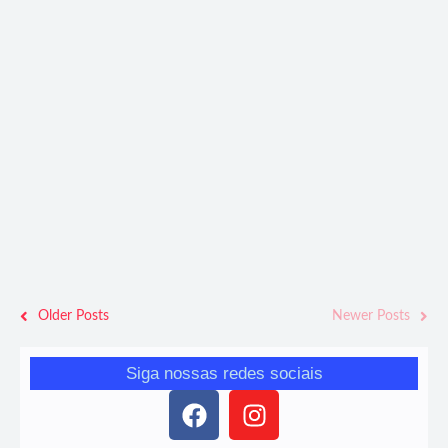
Cultura
,
Economia
,
Eventos
,
Mais lidas
,
Mariana
,
Popular
,
Regional
Rua Direita recebe primeira edição de projeto de
ocupação cultural em Mariana
Geize Dias - Jornalista 10855/MG
-
3 de junho de 2026
Evento promovido pela Mariantur reúne música, oficinas e
atividades artísticas em um dos principais espaços do Centro
Histórico e deve servir de modelo para futuras ações em outras
áreas da cidade.
Older Posts
Newer Posts
Siga nossas redes sociais