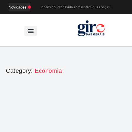
Novidades
Idosos do Recriavida apresentam duas peças no CineTeatro de Mariana na quarta (12)
Imagem de Santa Efigênia recuperada em site de leilões volta a Monsenhor Horta nesta sexta (7)
Desafio Brou reúne mais de 1.100 atletas em Mariana entre 14 e 16 de agosto
Prefeitura e comerciantes discutem turismo e ações para o centro histórico de Mariana
Mariana cadastra neste sábado (8) crianças com diabetes tipo 1 para uso de sensor de glicose
Coro da Osesp leva cinco séculos de música ao Cine Teatro de Mariana
Organização cancela 11ª edição do Sabadinho na Passagem
ACIAM/CDL Mariana participa da realização de fórum estadual de empreendedorismo feminino
Mariana anuncia regras mais rígidas para eventos após homicídios em cavalgada
Sabadinho na Passagem celebra as tradições populares em sua 11ª edição
Category:
Economia