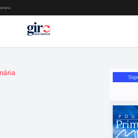
Mariana
or de glicose
orismo feminino
da Wikimedia Brasil
inária
Siga
arata que vira estrela do almoço
endem: barata, fácil de fazer e com resultado de