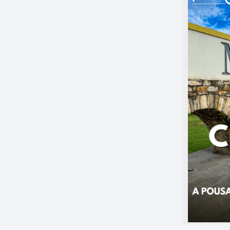
heio de sabor — sem complicação.