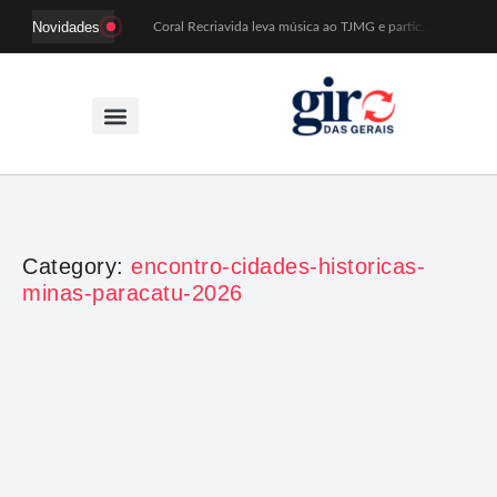
Novidades
Coral Recriavida leva música ao TJMG e participa de atividades sobre direitos da pessoa idosa
Idosos do Recriavida apresentam duas peças no CineTeatro de Mariana na quarta (12)
Imagem de Santa Efigênia recuperada em site de leilões volta a Monsenhor Horta nesta sexta (7)
Desafio Brou reúne mais de 1.100 atletas em Mariana entre 14 e 16 de agosto
Prefeitura e comerciantes discutem turismo e ações para o centro histórico de Mariana
Mariana cadastra neste sábado (8) crianças com diabetes tipo 1 para uso de sensor de glicose
Coro da Osesp leva cinco séculos de música ao Cine Teatro de Mariana
Organização cancela 11ª edição do Sabadinho na Passagem
ACIAM/CDL Mariana participa da realização de fórum estadual de empreendedorismo feminino
Mariana anuncia regras mais rígidas para eventos após homicídios em cavalgada
Category:
encontro-cidades-historicas-
minas-paracatu-2026