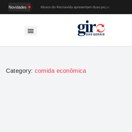
Novidades
Idosos do Recriavida apresentam duas peças no CineTeatro de Mariana na quarta (12)
Imagem de Santa Efigênia recuperada em site de leilões volta a Monsenhor Horta nesta sexta (7)
Desafio Brou reúne mais de 1.100 atletas em Mariana entre 14 e 16 de agosto
Prefeitura e comerciantes discutem turismo e ações para o centro histórico de Mariana
Mariana cadastra neste sábado (8) crianças com diabetes tipo 1 para uso de sensor de glicose
Coro da Osesp leva cinco séculos de música ao Cine Teatro de Mariana
Organização cancela 11ª edição do Sabadinho na Passagem
ACIAM/CDL Mariana participa da realização de fórum estadual de empreendedorismo feminino
Mariana anuncia regras mais rígidas para eventos após homicídios em cavalgada
Sabadinho na Passagem celebra as tradições populares em sua 11ª edição
Category:
comida econômica
Entretenimento
,
Receitas
Carne Moída com Batata Gratinada: receita barata
que vira estrela do almoço de domingo
Giro das Gerais
-
7 de dezembro de 2025
A carne moída com batata gratinada é daquelas receitas que