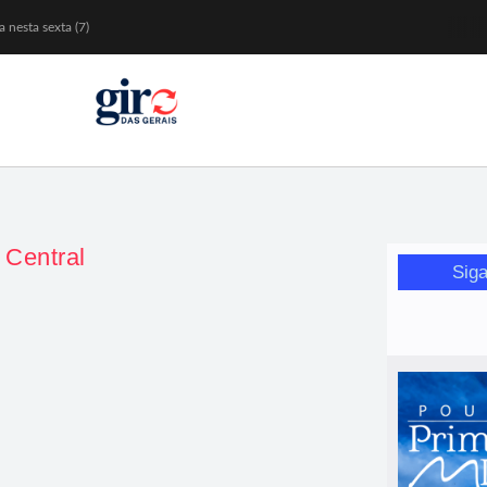
 nesta sexta (7)
Mariana
or de glicose
orismo feminino
 Central
Siga
novas regras
para segurança do usuário.