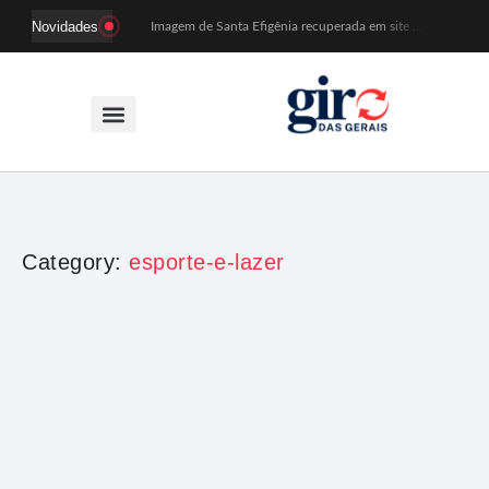
Novidades
Imagem de Santa Efigênia recuperada em site de leilões volta a Monsenhor Horta nesta sexta (7)
Desafio Brou reúne mais de 1.100 atletas em Mariana entre 14 e 16 de agosto
Prefeitura e comerciantes discutem turismo e ações para o centro histórico de Mariana
Mariana cadastra neste sábado (8) crianças com diabetes tipo 1 para uso de sensor de glicose
Coro da Osesp leva cinco séculos de música ao Cine Teatro de Mariana
Organização cancela 11ª edição do Sabadinho na Passagem
ACIAM/CDL Mariana participa da realização de fórum estadual de empreendedorismo feminino
Mariana anuncia regras mais rígidas para eventos após homicídios em cavalgada
Sabadinho na Passagem celebra as tradições populares em sua 11ª edição
PSB oficializa candidatura de Duarte Júnior a deputado federal
Category:
esporte-e-lazer