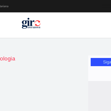
Mariana
or de glicose
orismo feminino
da Wikimedia Brasil
ologia
Siga