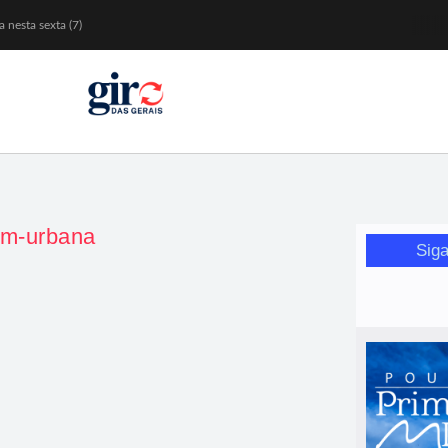
 nesta sexta (7)
Mariana
or de glicose
orismo feminino
em-urbana
Siga