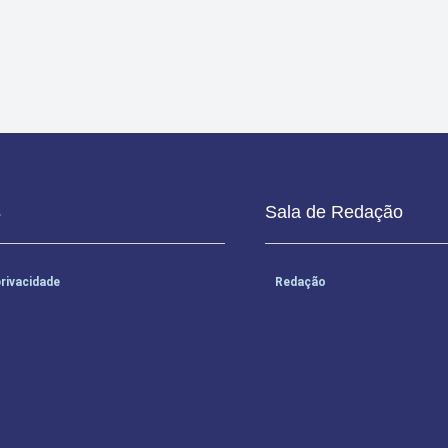
ariana ao controlar vazão e reter resíduos.
s
Sala de Redação
privacidade
Redação