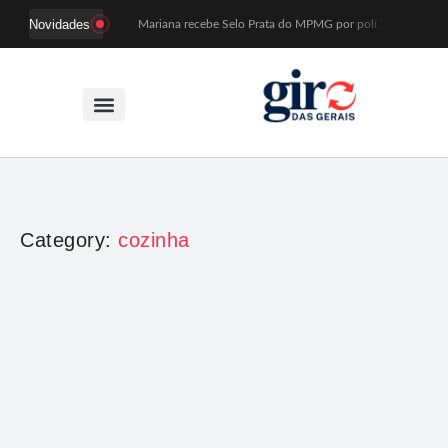
Novidades
Mariana recebe Selo Prata do MPMG por políticas de acesso a creches
Coral Recriavida leva música ao TJMG e participa de atividades sobre direitos da pessoa idosa
Idosos do Recriavida apresentam duas peças no CineTeatro de Mariana na quarta (12)
Imagem de Santa Efigênia recuperada em site de leilões volta a Monsenhor Horta nesta sexta (7)
Desafio Brou reúne mais de 1.100 atletas em Mariana entre 14 e 16 de agosto
Prefeitura e comerciantes discutem turismo e ações para o centro histórico de Mariana
Mariana cadastra neste sábado (8) crianças com diabetes tipo 1 para uso de sensor de glicose
Coro da Osesp leva cinco séculos de música ao Cine Teatro de Mariana
Organização cancela 11ª edição do Sabadinho na Passagem
ACIAM/CDL Mariana participa da realização de fórum estadual de empreendedorismo feminino
Category:
cozinha