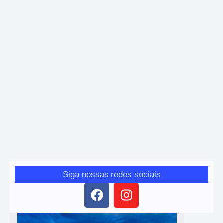
Casa
,
Mariana
Mofo no teto: um problema comum e uma solução
possível
Giro das Gerais
-
17 de dezembro de 2025
Baixa circulação de ar e umidade favorecem o mofo. Testamos a
tinta Coral Renova Teto Banheiro e Cozinha como alternativa
prática.
Siga nossas redes sociais