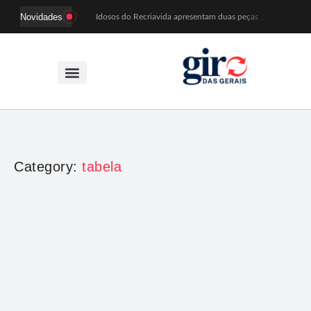
Novidades
Idosos do Recriavida apresentam duas peças no CineTeatro de Mariana na quarta (12)
Imagem de Santa Efigênia recuperada em site de leilões volta a Monsenhor Horta nesta sexta (7)
Desafio Brou reúne mais de 1.100 atletas em Mariana entre 14 e 16 de agosto
Prefeitura e comerciantes discutem turismo e ações para o centro histórico de Mariana
Mariana cadastra neste sábado (8) crianças com diabetes tipo 1 para uso de sensor de glicose
Coro da Osesp leva cinco séculos de música ao Cine Teatro de Mariana
Organização cancela 11ª edição do Sabadinho na Passagem
ACIAM/CDL Mariana participa da realização de fórum estadual de empreendedorismo feminino
Mariana anuncia regras mais rígidas para eventos após homicídios em cavalgada
Sabadinho na Passagem celebra as tradições populares em sua 11ª edição
Category:
tabela