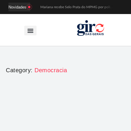
Novidades
Mariana recebe Selo Prata do MPMG por políticas de acesso a creches
Coral Recriavida leva música ao TJMG e participa de atividades sobre direitos da pessoa idosa
Idosos do Recriavida apresentam duas peças no CineTeatro de Mariana na quarta (12)
Imagem de Santa Efigênia recuperada em site de leilões volta a Monsenhor Horta nesta sexta (7)
Desafio Brou reúne mais de 1.100 atletas em Mariana entre 14 e 16 de agosto
Prefeitura e comerciantes discutem turismo e ações para o centro histórico de Mariana
Mariana cadastra neste sábado (8) crianças com diabetes tipo 1 para uso de sensor de glicose
Coro da Osesp leva cinco séculos de música ao Cine Teatro de Mariana
Organização cancela 11ª edição do Sabadinho na Passagem
ACIAM/CDL Mariana participa da realização de fórum estadual de empreendedorismo feminino
Category:
Democracia