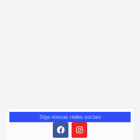
Brasil
,
Política
Justiça Eleitoral volta atenção ao uso de
inteligência artificial nas eleições de 2026
Geize
-
28 de janeiro de 2026
TSE discute riscos da tecnologia para a liberdade do voto e
prepara novas regras para campanhas
Siga nossas redes sociais